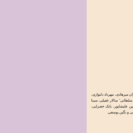
ن میرهادی، مهرداد دلنوازی،
ضیاالدین ناظم پور، علیرضا فشامی، رحیم شهریاری، پژمان سلطانی٬ سالار عقیلی، سینا
 علیشاپور، بابک خضرایی،
فی و نگین یوسفی.