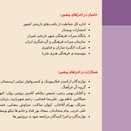
حامیان در اجراهای پیشین:
اداره کل حفاظت از بافت های تاریخی کشور
انتشارات ویستار
پايگاه ميراث فرهنگی شهر تاریخی شیراز
سازمان میراث فرهنگی و گردشگری ایران
شرکت انگیزه سازان و فناوری
موسسه ی فرهنگی هنری سُرنا
همکاران در اجراهای پیشین:
نوازندگان ارکستر فیلارمونیک و کنسرواتوار دولتی ارمنستان
گروه کُر فرآهنگ
و آقایان بهمن رجبی، شمس نیکنام، کامبیز روشن روان، کیوا
سرلک، بهرام آقاخان، کیوان ساکت، سیاوش بیضایی، حسین
علی عزتی، پیام سجادیان، سجاد پور قناد و خانم ها نیکو یوس
نوارندگان-و اجرا کنندگان مراجعه شود به بروشور ها